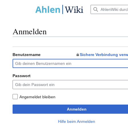
Zum
Inhalt
Hauptmenü
springen
Anmelden
Benutzername
Sichere Verbindung ver
Passwort
Angemeldet bleiben
Anmelden
Hilfe beim Anmelden