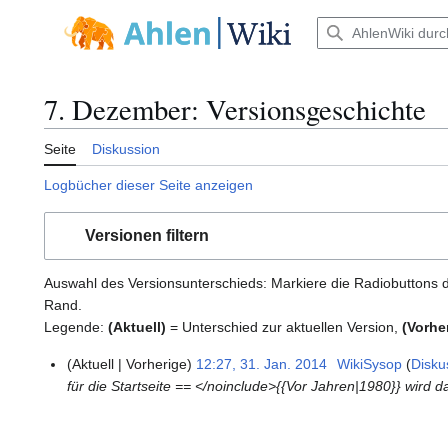
Zum
Inhalt
Hauptmenü
springen
7. Dezember: Versionsgeschichte
Seite
Diskussion
Logbücher dieser Seite anzeigen
Versionen filtern
Auswahl des Versionsunterschieds: Markiere die Radiobuttons d
Rand.
Legende:
(Aktuell)
= Unterschied zur aktuellen Version,
(Vorhe
Aktuell
Vorherige
12:27, 31. Jan. 2014
WikiSysop
Disku
3
für die Startseite == </noinclude>{{Vor Jahren|1980}} wir
1
.
J