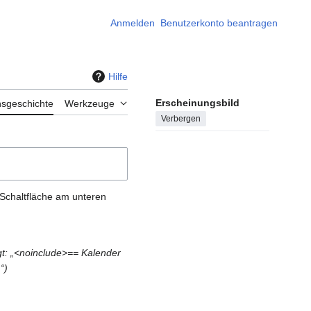
Anmelden
Benutzerkonto beantragen
Hilfe
Erscheinungsbild
nsgeschichte
Werkzeuge
Verbergen
 Schaltfläche am unteren
gt: „<noinclude>== Kalender
m
“