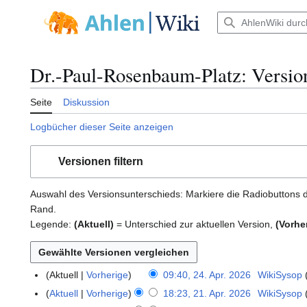
Zum
Inhalt
Hauptmenü
springen
Dr.-Paul-Rosenbaum-Platz: Versio
Seite
Diskussion
Logbücher dieser Seite anzeigen
Versionen filtern
Auswahl des Versionsunterschieds: Markiere die Radiobuttons d
Rand.
Legende:
(Aktuell)
= Unterschied zur aktuellen Version,
(Vorhe
Aktuell
Vorherige
09:40, 24. Apr. 2026
WikiSysop
2
K
4
Aktuell
Vorherige
18:23, 21. Apr. 2026
WikiSysop
2
e
.