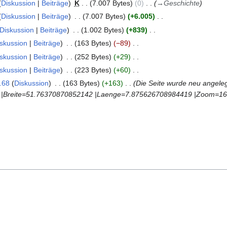
Diskussion
Beiträge
K
7.007 Bytes
0
→
Geschichte
Diskussion
Beiträge
7.007 Bytes
+6.005
Diskussion
Beiträge
1.002 Bytes
+839
skussion
Beiträge
163 Bytes
−89
skussion
Beiträge
252 Bytes
+29
skussion
Beiträge
223 Bytes
+60
.68
Diskussion
163 Bytes
+163
Die Seite wurde neu angeleg
e |Breite=51.76370870852142 |Laenge=7.875626708984419 |Zoom=16 }} 