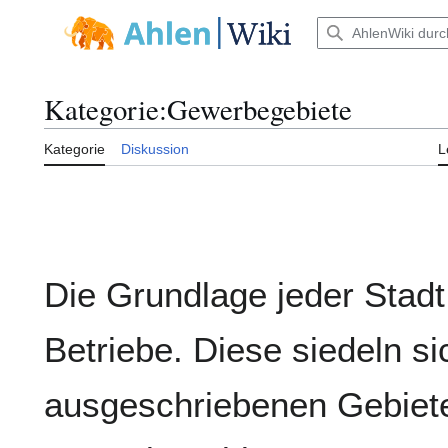
Zum
Inhalt
Hauptmenü
springen
Kategorie
:
Gewerbegebiete
Kategorie
Diskussion
L
Die Grundlage jeder Stadt
Betriebe. Diese siedeln si
ausgeschriebenen Gebiete