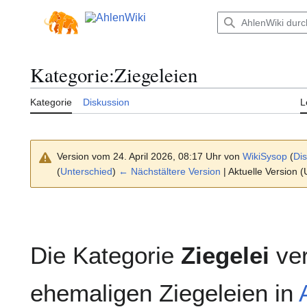
Zum
Inhalt
Hauptmenü
springen
Kategorie
:
Ziegeleien
Kategorie
Diskussion
L
Version vom 24. April 2026, 08:17 Uhr von
WikiSysop
(
Di
(
Unterschied
)
← Nächstältere Version
| Aktuelle Version 
Die Kategorie
Ziegelei
ver
ehemaligen Ziegeleien in