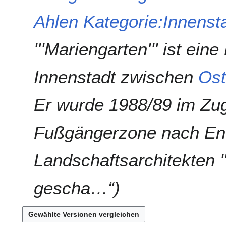
s
g
s
Ahlen
Kategorie:Innenst
s
u
z
n
'''Mariengarten''' ist ein
u
g
s
a
Innenstadt zwischen
Ost
m
m
Er wurde 1988/89 im Zu
e
n
f
Fußgängerzone nach En
a
s
Landschaftsarchitekten '
s
u
n
gescha…“
g