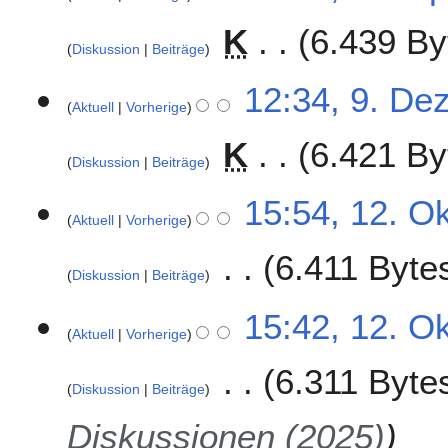
i
l
K
6.439 By
n
2
Diskussion
Beiträge
e
0
B
K
2
9
12:34, 9. De
e
e
6
Aktuell
Vorherige
.
a
i
D
r
K
6.421 By
n
e
Diskussion
Beiträge
b
e
z
e
B
K
e
1
15:54, 12. O
i
e
e
m
Aktuell
Vorherige
2
t
a
i
b
.
u
r
6.411 Byte
n
e
O
n
Diskussion
Beiträge
b
e
r
k
g
e
B
K
2
t
15:42, 12. O
s
i
e
e
0
o
Aktuell
Vorherige
z
t
a
i
2
b
u
u
r
6.311 Byte
n
5
e
s
n
Diskussion
Beiträge
b
e
r
a
g
e
B
2
Diskussionen (2025)
m
s
i
e
0