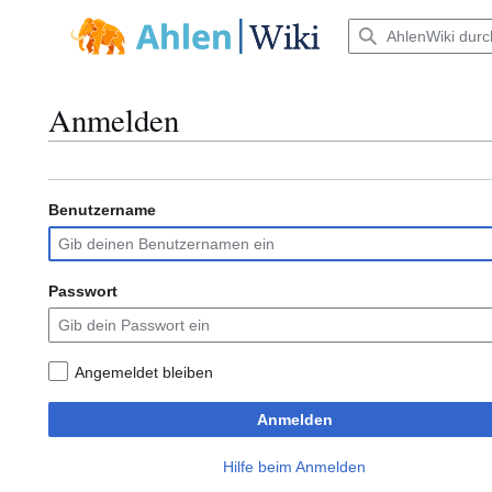
Zum
Inhalt
Hauptmenü
springen
Anmelden
Benutzername
Passwort
Angemeldet bleiben
Anmelden
Hilfe beim Anmelden