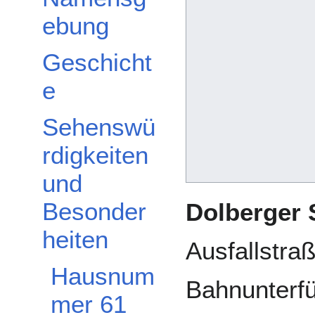
ebung
Geschicht
e
Sehenswü
Unterabschnitt Sehenswürdigkeiten und Besonderheiten umschalten
rdigkeiten
und
Besonder
Dolberger 
heiten
Ausfallstraß
Hausnum
Bahnunterf
mer 61