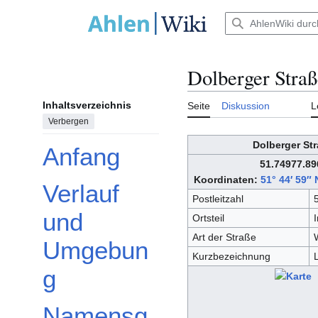
Zum
Inhalt
Hauptmenü
springen
Dolberger Straß
Inhaltsverzeichnis
Seite
Diskussion
L
Verbergen
Dolberger St
Anfang
51.7497
7.89
Koordinaten:
51° 44′ 59″ 
Verlauf
Postleitzahl
und
Ortsteil
Art der Straße
Umgebun
Kurzbezeichnung
g
Namensg