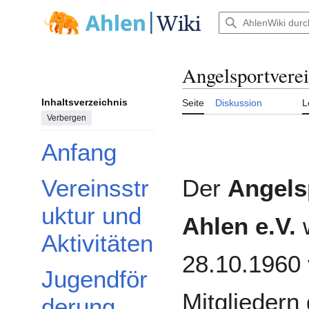
Zum
Inhalt
Hauptmenü
springen
Angelsportvere
Inhaltsverzeichnis
Seite
Diskussion
L
Verbergen
Anfang
Der
Angels
Vereinsstr
uktur und
Ahlen e.V.
Aktivitäten
28.10.1960
Jugendför
Mitgliedern
derung