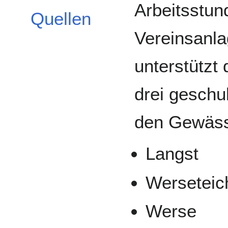
Arbeitsstun
Quellen
Vereinsanl
unterstützt
drei geschu
den Gewäss
Langst
Werseteic
Werse