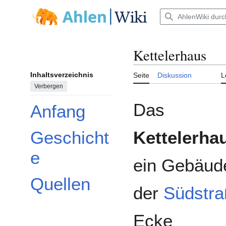
Zum
Inhalt
Hauptmenü
springen
Kettelerhaus
Inhaltsverzeichnis
Seite
Diskussion
L
Verbergen
Das
Anfang
Kettelerha
Geschicht
e
ein Gebäud
Quellen
der
Südstr
Ecke