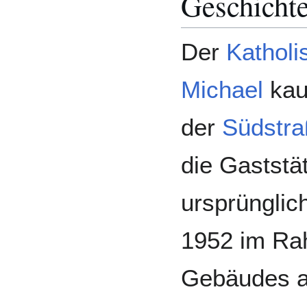
Geschicht
Der
Katholi
Michael
kau
der
Südstr
die Gaststät
ursprüngli
1952 im Ra
Gebäudes a