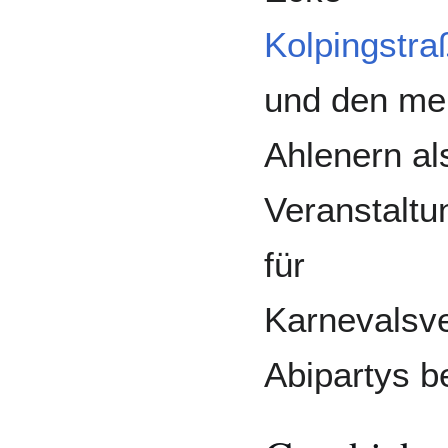
Kolpingstra
und den me
Ahlenern al
Veranstaltu
für
Karnevalsv
Abipartys b