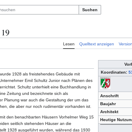
Suchen
 19
Lesen
Quelltext anzeigen
Versio
Vor
Koordinaten:
5
wurde 1928 als freistehendes Gebäude mit
Unternehmer Emil Schultz Junior nach Plänen des
 errichtet. Schultz unterhielt eine Buchhandlung in
eine Zeitung und bezeichnete sich als
Anschrift
der Planung war auch die Gestaltung der um das
Baujahr
hen, die aber nur noch rudimentär vorhanden ist.
Architekt
it den benachbarten Häusern Vorhelmer Weg 15
Heutige Nutzun
beiden seitlich stehenden Häuser an die
stellt 1928 ausgeführt wurden, während das 1930