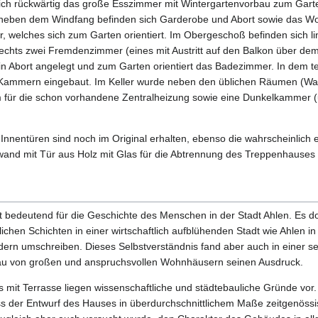
ch rückwärtig das große Esszimmer mit Wintergartenvorbau zum Garten
s neben dem Windfang befinden sich Garderobe und Abort sowie das W
 welches sich zum Garten orientiert. Im Obergeschoß befinden sich li
rechts zwei Fremdenzimmer (eines mit Austritt auf den Balkon über de
ein Abort angelegt und zum Garten orientiert das Badezimmer. In dem 
ammern eingebaut. Im Keller wurde neben den üblichen Räumen (Was
 für die schon vorhandene Zentralheizung sowie eine Dunkelkammer 
Innentüren sind noch im Original erhalten, ebenso die wahrscheinlich e
wand mit Tür aus Holz mit Glas für die Abtrennung des Treppenhauses
t bedeutend für die Geschichte des Menschen in der Stadt Ahlen. Es d
lichen Schichten in einer wirtschaftlich aufblühenden Stadt wie Ahlen i
odern umschreiben. Dieses Selbstverständnis fand aber auch in einer se
au von großen und anspruchsvollen Wohnhäusern seinen Ausdruck.
 mit Terrasse liegen wissenschaftliche und städtebauliche Gründe vor. 
s der Entwurf des Hauses in überdurchschnittlichem Maße zeitgenössi