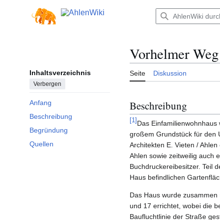
Zum
Inhalt
Hauptmenü
springen
Vorhelmer Weg
Inhaltsverzeichnis
Seite
Diskussion
Verbergen
Beschreibung
Anfang
Beschreibung
[
1
]
Das Einfamilienwohnhaus 
Begründung
großem Grundstück für den 
Quellen
Architekten E. Vieten / Ahlen
Ahlen sowie zeitweilig auch 
Buchdruckereibesitzer. Teil 
Haus befindlichen Gartenfläc
Das Haus wurde zusammen m
und 17 errichtet, wobei die 
Baufluchtlinie der Straße ge