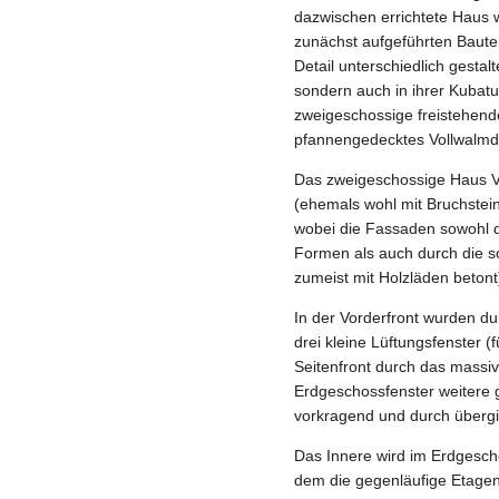
dazwischen errichtete Haus 
zunächst aufgeführten Bauten
Detail unterschiedlich gestalt
sondern auch in ihrer Kubat
zweigeschossige freistehend
pfannengedecktes Vollwalmda
Das zweigeschossige Haus Vo
(ehemals wohl mit Bruchstein
wobei die Fassaden sowohl d
Formen als auch durch die so
zumeist mit Holzläden betont) 
In der Vorderfront wurden du
drei kleine Lüftungsfenster (
Seitenfront durch das massi
Erdgeschossfenster weitere 
vorkragend und durch übergi
Das Innere wird im Erdgescho
dem die gegenläufige Etagentr