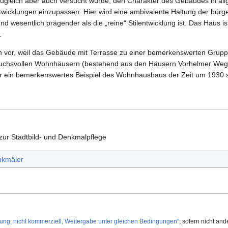
zugleich aber auch versucht wurde, den Charakter des Gebäudes in all
icklungen einzupassen. Hier wird eine ambivalente Haltung der bürger
nd wesentlich prägender als die „reine“ Stilentwicklung ist. Das Haus ist
.
n vor, weil das Gebäude mit Terrasse zu einer bemerkenswerten Gruppe
uchsvollen Wohnhäusern (bestehend aus den Häusern Vorhelmer Weg 1
r ein bemerkenswertes Beispiel des Wohnhausbaus der Zeit um 1930 s
zur Stadtbild- und Denkmalpflege
kmäler
, nicht kommerziell, Weitergabe unter gleichen Bedingungen“
, sofern nicht an