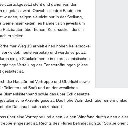
weit zurückgesetzt steht und daher von den
 eingefasst wird. Obwohl alle drei Bauten im
et wurden, zeigen sie nicht nur in der Stellung,
ur Gemeinsamkeiten: es handelt sich jeweils um
e Putzbauten über hohem Kellersockel, die ein
ch erhielten.
rhelmer Weg 19 erhielt einen hohen Kellersockel
 verkleidet, heute verputzt) und wurde verputzt,
urch einige Stuckelemente in expressionistischen
rgfältige Verteilung der Fensteröffnungen (diese
gestaltet ist.
rch die Haustür mit Vortreppe und Oberlicht sowie
für Toiletten und Bad) und an der westlichen
ve Blumenkistenband sowie das über Eck gesetzte
gestalterische Akzente gesetzt. Das hohe Walmdach über einem umlauf
ebelte Dachausbauten akzentuiert.
ss über eine Vortreppe und einen kleinen Windfang durch einen dielen
eppe eingestellt ist. Rechts des Flures befindet sich zur Straße orient