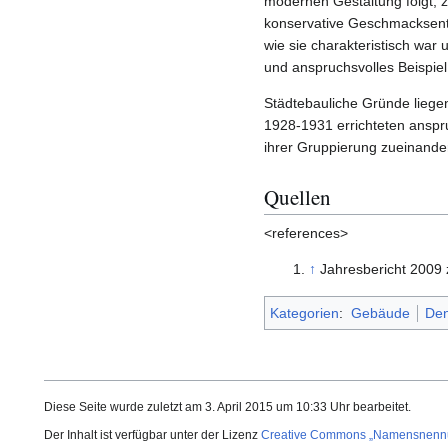
modernen Gestaltung folgt, 
konservative Geschmacksentw
wie sie charakteristisch war u
und anspruchsvolles Beispiel
Städtebauliche Gründe liege
1928-1931 errichteten anspr
ihrer Gruppierung zueinande
Quellen
<references>
↑
Jahresbericht 2009 
Kategorien
:
Gebäude
Den
Diese Seite wurde zuletzt am 3. April 2015 um 10:33 Uhr bearbeitet.
Der Inhalt ist verfügbar unter der Lizenz
Creative Commons „Namensnennung