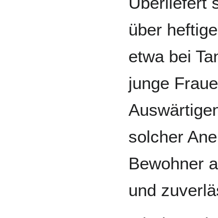
Überliefert
über heftig
etwa bei Ta
junge Frau
Auswärtige
solcher Ane
Bewohner al
und zuverlä