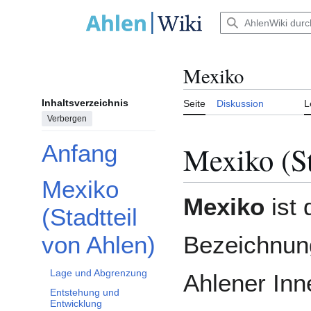
Zum
Inhalt
Hauptmenü
springen
Mexiko
Inhaltsverzeichnis
Seite
Diskussion
L
Verbergen
Mexiko (St
Anfang
Mexiko
Unterabschnitt Mexiko (Stadtteil von Ahlen) umschalten
Mexiko
ist 
(Stadtteil
Bezeichnung
von Ahlen)
Lage und Abgrenzung
Ahlener Inn
Entstehung und
Entwicklung