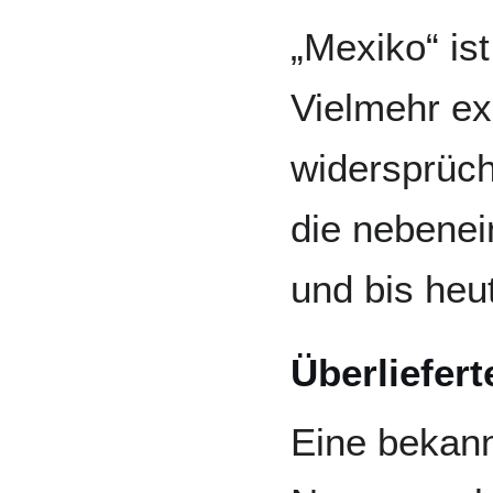
„Mexiko“ ist
Vielmehr exi
widersprüch
die nebenei
und bis heu
Überliefer
Eine bekann