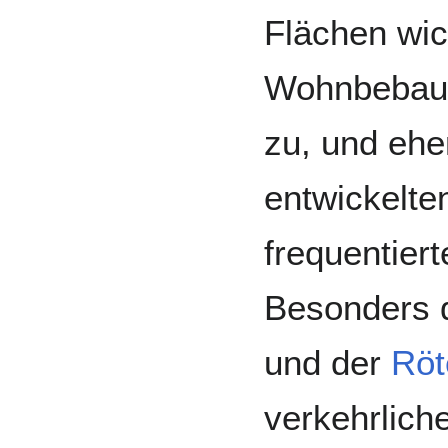
Flächen wi
Wohnbebauu
zu, und ehe
entwickelte
frequentie
Besonders 
und der
Röt
verkehrlich