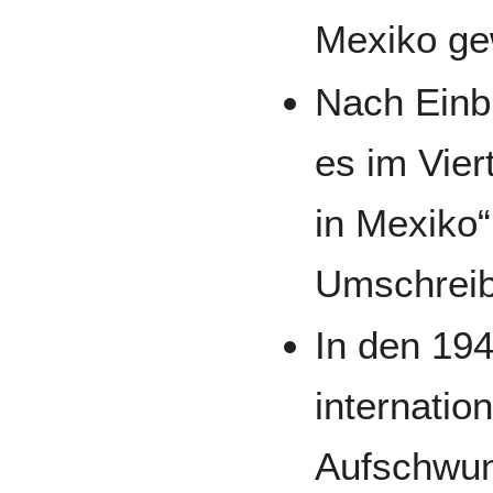
Mexiko ge
Nach Einbr
es im Vier
in Mexiko“
Umschreib
In den 19
internatio
Aufschwun