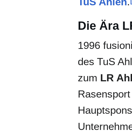
TuS Ahlen
.
Die Ära L
1996 fusion
des TuS Ah
zum
LR Ah
Rasensport
Hauptspons
Unternehm