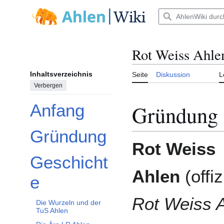
Zum
Inhalt
Hauptmenü
springen
Rot Weiss Ahle
Inhaltsverzeichnis
Seite
Diskussion
L
Verbergen
Gründung
Anfang
Gründung
Rot Weiss
Geschicht
Unterabschnitt Geschichte umschalten
Ahlen
(offiz
e
Rot Weiss 
Die Wurzeln und der
TuS Ahlen