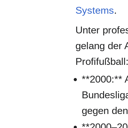
Systems
.
Unter profe
gelang der 
Profifußball
**2000:** A
Bundeslig
gegen den 
**2000–20