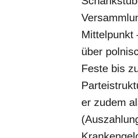
Schankstube
Versammlun
Mittelpunkt
über polnis
Feste bis z
Parteistrukt
er zudem al
(Auszahlun
Krankengeld