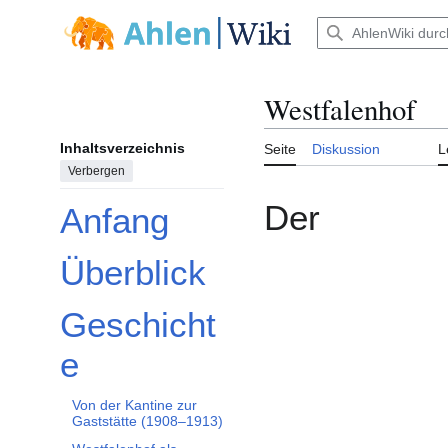
Zum
Inhalt
Hauptmenü
springen
Westfalenhof
Inhaltsverzeichnis
Seite
Diskussion
L
Verbergen
Der
Anfang
Überblick
Geschicht
Unterabschnitt Geschichte umschalten
e
Von der Kantine zur
Gaststätte (1908–1913)