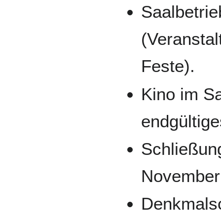
Saalbetrie
(Veransta
Feste).
Kino im S
endgültig
Schließung
November
Denkmalsc